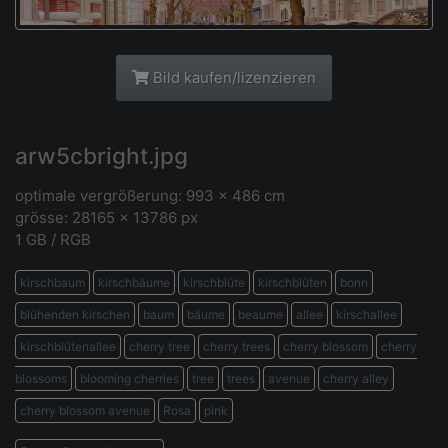
Bild kaufen/lizenzieren
arw5cbright.jpg
optimale vergrößerung: 993 x 486 cm
grösse: 28165 × 13786 px
1 GB / RGB
kirschbaum
kirschbäume
kirschblüte
kirschblüten
bonn
blühenden kirschen
baum
bäume
beaume
allee
kirschallee
kirschblütenallee
cherry tree
cherry trees
cherry blossom
cherry
blossoms
blooming cherries
tree
trees
avenue
cherry alley
cherry blossom avenue
Rosa
pink