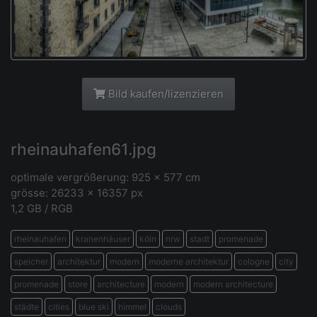
Bild kaufen/lizenzieren
rheinauhafen61.jpg
optimale vergrößerung: 925 x 577 cm
grösse: 26233 x 16357 px
1,2 GB / RGB
rheinauhafen
kranenhäuser
köln
nrw
stadt
promenade
speicher
architektur
modern
moderne architektur
cologne
city
promenade
store
architecture
modern
modern architecture
städte
cities
blue ski
himmel
clouds