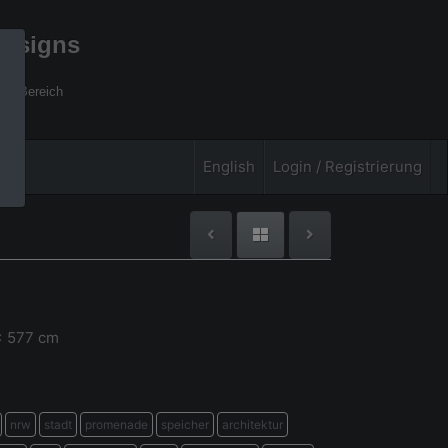
designs
xel Bereich
English
Login / Registrierung
x 577 cm
nrw
stadt
promenade
speicher
architektur