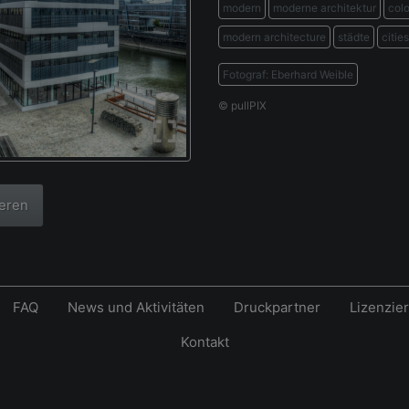
modern
moderne architektur
col
modern architecture
städte
cities
Fotograf: Eberhard Weible
© pullPIX
ieren
FAQ
News und Aktivitäten
Druckpartner
Lizenzie
Kontakt