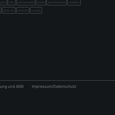
ogne
city
promenade
store
architecture
modern
blue ski
himmel
clouds
rung und AGB
Impressum/Datenschutz