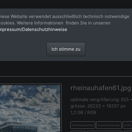
Bildagentur für großformatige Raum
iese Website verwendet ausschließlich technisch notwendige
ookies. Weitere Informationen finden Sie in unseren
Großformatige Bilder - über 100 Meter große 'largeformat' Fotos im Gigapi
mpressum/Datenschutzhinweise
Ich stimme zu
rheinauhafen61.jpg
optimale vergrößerung: 925 
grösse: 26233 x 16357 px
1,2 GB / RGB
rheinauhafen
kranenhäuser
köln