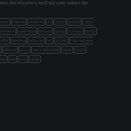
name des künstlers muß auf oder neben der
lerei
malerei
street art
art
junge
portrait
i don't
sprühlack
sprühdose
sprayer
spray
schwarz
weiss
raffiti
painting
street art
art
portrait
i do not know
sprayer
spray
black and white
black
white
fity
boy
kind
junge