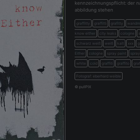
kennzeichnungspflicht: der 
abbildung stehen
graffitty
graffitti
grafitty
wandma
know either
city leaks
cologne
schwarz weiß
weiß
kalt
xxx
g
Either
cologne
spray paint
spray
white
cold
graffiti
graffito
graf
Fotograf: eberhard weible
© pullPIX