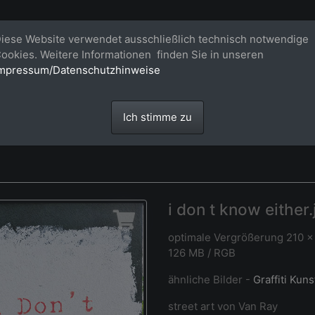
Bildagentur für großformatige Raum
iese Website verwendet ausschließlich technisch notwendige
ookies. Weitere Informationen finden Sie in unseren
Großformatige Bilder - über 100 Meter große 'largeformat' Fotos im Gigapi
mpressum/Datenschutzhinweise
Ich stimme zu
i don t know either.
optimale Vergrößerung 210 x
126 MB / RGB
ähnliche Bilder -
Graffiti Kuns
street art von Van Ray