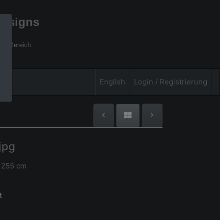
designs
xel Bereich
English
Login / Registrierung
jpg
 255 cm
t