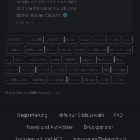
aufgrund der Datenmengen
nicht automatisch und kann
daher etwas dauern.
0,00
EUR
VENEDIG
LAGUNE
VENEZIA
italien
platz
piazza
kirche
leer
gebäude
gebaeude
haus
häuser
stadt
städtchen
queerformat
alt
antik
architektur
warm
VENICE
lagoon
Venezia
Italy
square
piazza
church
empty
landscape format
old
antique
architecture
building
buildings
house
village
städte
cities
© eberhard weible www.gull.de
Registrierung
Hilfe zur Bildauswahl
FAQ
News und Aktivitäten
Druckpartner
Lizenzierung und AGB
Impressum/Datenschutz