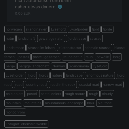
nicht automatisch und kann
daher etwas dauern.
0,00
EUR
norwegen
skandinavien
Lysefjord
Lysefjorden
fjord
fjorde
natur
landschaft
gewaltige natur
fjordstrasse
strasse
landstrasse
strasse im felsen
küstenstrasse
schmale strasse
blasse
farben
pastell
pastellige farben
rauhe natur
rauh
bewölkt
berg
berge
bergige landschaft
Norway
Scandinavia
Lysefjord
Lysefjorden
fjord
fjords
nature
landscape
enormous nature
fjord
road
road
country road
road in the rock
coastal road
narrow road
pale colors
pastel
pastel colors
rough nature
rough
cloudy
mountain
mountains
mountainous landscape
blau
blautöne
monochrom
Fotograf: eberhard weible