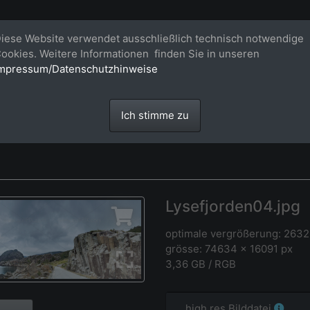
Bildagentur für großformatige Raum
iese Website verwendet ausschließlich technisch notwendige
ookies. Weitere Informationen finden Sie in unseren
Großformatige Bilder - über 100 Meter große 'largeformat' Fotos im Gigapi
mpressum/Datenschutzhinweise
Ich stimme zu
Lysefjorden04.jpg
optimale vergrößerung: 2632
grösse: 74634 x 16091 px
3,36 GB / RGB
high res Bilddatei