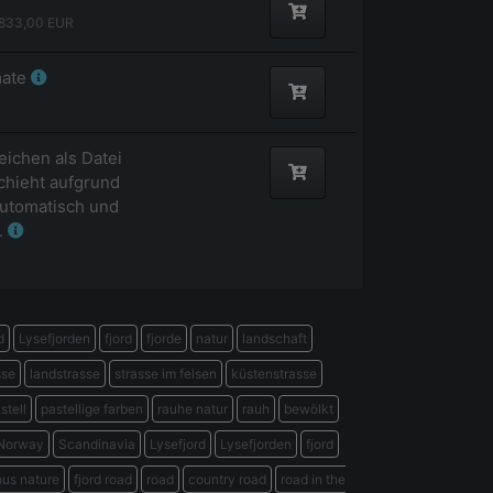
833,00
EUR
mate
eichen als Datei
hieht aufgrund
utomatisch und
.
d
Lysefjorden
fjord
fjorde
natur
landschaft
sse
landstrasse
strasse im felsen
küstenstrasse
stell
pastellige farben
rauhe natur
rauh
bewölkt
Norway
Scandinavia
Lysefjord
Lysefjorden
fjord
us nature
fjord road
road
country road
road in the