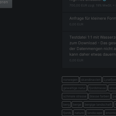
ieren
700,00
EUR zzgl.
19
% MwSt. =
Anfrage für kleinere For
0,00
EUR
Testdatei 1:1 mit Wasserz
zum Download - Das gesc
der Datenmengen nicht a
kann daher etwas dauern
0,00
EUR
norwegen
skandinavien
Lysefjor
gewaltige natur
fjordstrasse
stra
schmale strasse
blasse farben
pa
berg
berge
bergige landschaft
fjords
nature
landscape
enormo