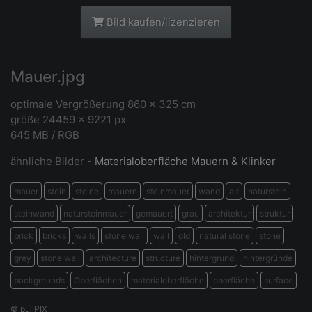
Bild kaufen/lizenzieren
Mauer.jpg
optimale Vergrößerung 860 x 325 cm
größe 24459 x 9221 px
645 MB / RGB
ähnliche Bilder -
Materialoberfläche Mauern & Klinker
mauer
stein
steine
mauern
steinmauer
wand
alt
naturstein
steinwand
natursteinmauer
gemauert
grau
architektur
struktur
brick
bricks
walls
stone wall
wall
old
natural stone
stone
grey
stone wall
architecture
structure
hintergrund
hintergründe
backgrounds
Oberflächen
materialoberfläche
oberfläche
surface
© pullPIX