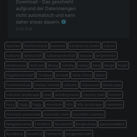
Download - Das geschieht
aufgrund der Datenmengen
nicht automatisch und kann
daher etwas dauern.
0,00
EUR
Spanien
fuerteventura
kanaren
kanarische inseln
vulkan
vulkane
landschaft
vulkanlandschaft
strasse
serpentinen
landstrasse
horizont
diesig
nebelig
neblig
berg
berge
hügel
hügellandschaft
Tindaya
Enmedi
Valle Chico
Spain
Fuerteventura
Canary Islands
volcano
volcanoes
landscape
volcanic landscape
road
winding roads
country road
horizon
hazy
foggy
foggy
mountain
hills
hilly landscape
vallebron
mountain panorama
mountain view
mountain scenery
bergpanorama
Fernblick
Rundsicht
Bergkulisse
panoramablick
Rundblick
Ausblick
Fernsicht
berglandschaft