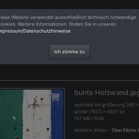
Bildagentur für großformatige Raum
iese Website verwendet ausschließlich technisch notwendige
ookies. Weitere Informationen finden Sie in unseren
Großformatige Bilder - über 100 Meter große 'largeformat' Fotos im Gigapi
mpressum/Datenschutzhinweise
Ich stimme zu
bunte Holzwand.jp
optimale Vergrößerung 280 
größe: 7933 x 6927 px
157 MB / RGB
ähnliche Bilder -
Oberfläche 