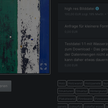
high res Bilddatei
100,00
EUR zzgl.
19
% MwSt. =
Anfrage für kleinere For
0,00
EUR
Testdatei 1:1 mit Wasserz
zum Download - Das gesc
der Datenmengen nicht a
kann daher etwas dauern
0,00
EUR
Holz
Holzwand
Holzpanele
bu
ieren
Strukturen
Struktur
Hintergrund
Plakatwand
Pinnboard
Pinnwan
panels
colourful
colorful wood
b