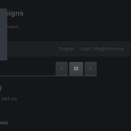
designs
xel Bereich
English
Login / Registrierung
g
x 244 cm
Holz