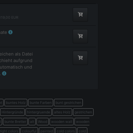
119,00
EUR
mate
eichen als Datei
hieht aufgrund
utomatisch und
.
nt
buntes Holz
bunte Farben
bunt gestrichen
Hintergründe
hintergruende
altes Holz
gestrichen
d
bunte Bretter
alt
Wood
wooden wall
wooden
right colors
colourful
painted
cold colors
cold