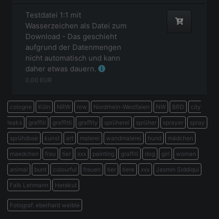
Testdatei 1:1 mit
Wasserzeichen als Datei zum
Download - Das geschieht
aufgrund der Datenmengen
nicht automatisch und kann
daher etwas dauern.
0,00
EUR
cologne
Köln
NRW
nrw
Nordrhein-Westfalen
NW
BRD
city
leaks
graffiti
graffitti
graffity
sprüherei
sprüher
sprayer
spray
sprühdose
kunst
art
malerei
wandmalerei
hund
mädchen
maedchen
frau
tier
xxx
painting
graffiti
dog
girl
woman
animal
bunt
colourful
frauen
tier
tiere
xxx
Jasmin Siddiqui
Falk Lehmann
Herakut
Fotograf: eberhard weible