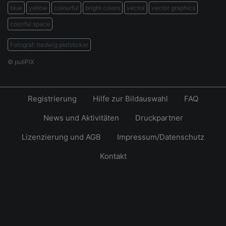
blue
yellow
colourful
bright colors
vector
vector graphics
colorful space
Fotograf: hedwig pielsticker
© pullPIX
Registrierung
Hilfe zur Bildauswahl
FAQ
News und Aktivitäten
Druckpartner
Lizenzierung und AGB
Impressum/Datenschutz
Kontakt