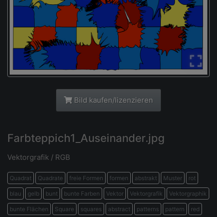
Bild kaufen/lizenzieren
Farbteppich1_Auseinander.jpg
Vektorgrafik / RGB
Quadrat
Quadrate
freie Formen
formen
abstrakt
Muster
rot
blau
gelb
bunt
bunte Farben
Vektor
Vektorgrafik
Vektorgraphik
bunte Flächen
Square
squares
abstract
patterns
pattern
red