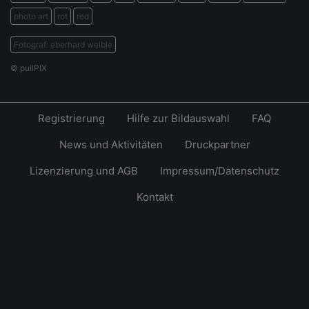
photo art
rot
red
Fotograf: eberhard weible
© pullPIX
Registrierung
Hilfe zur Bildauswahl
FAQ
News und Aktivitäten
Druckpartner
Lizenzierung und AGB
Impressum/Datenschutz
Kontakt