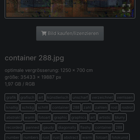
Bild kaufen/lizenzieren
container 288.jpg
optimale vergrösserung: 1250 x 700 cm
größe: 35433 × 19887 px
1,97 GB / RGB
grafik
grafisch
art
künstlerisch
unscharf
verzeichnet
verrissen
knallig
schräg
schrill
container
288
zahl
zahlen
rost
rostrot
abstrakt
warm
fotoart
graphic
graphics
art
artistic
blurry
recorded
panned
gaudy
diagonally
flashy
container
288
number
numbers
rust
rust
abstract
warm
fotoart
fotokunst